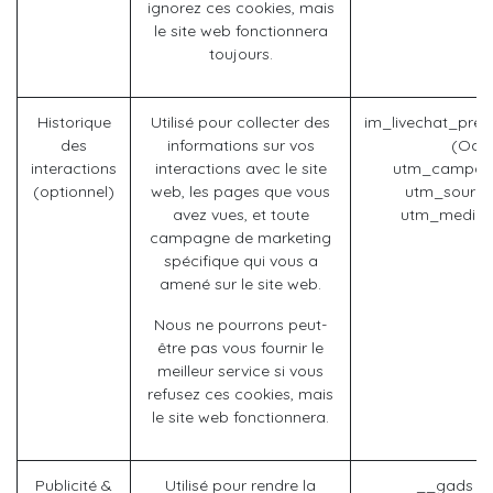
ignorez ces cookies, mais
le site web fonctionnera
toujours.
Historique
Utilisé pour collecter des
im_livechat_prev
des
informations sur vos
(Odo
interactions
interactions avec le site
utm_campaig
(optionnel)
web, les pages que vous
utm_source
avez vues, et toute
utm_mediu
campagne de marketing
spécifique qui vous a
amené sur le site web.
Nous ne pourrons peut-
être pas vous fournir le
meilleur service si vous
refusez ces cookies, mais
le site web fonctionnera.
Publicité &
Utilisé pour rendre la
__gads (G